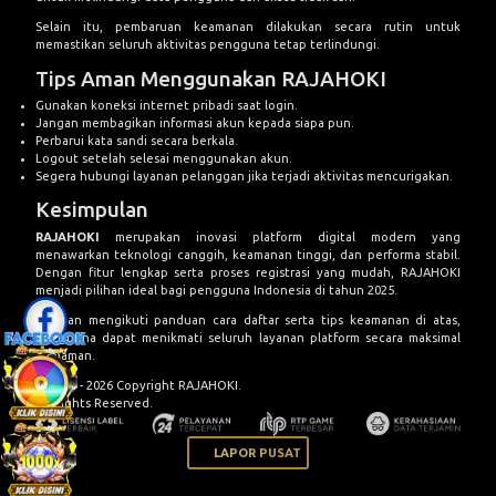
Selain itu, pembaruan keamanan dilakukan secara rutin untuk
memastikan seluruh aktivitas pengguna tetap terlindungi.
Tips Aman Menggunakan RAJAHOKI
Gunakan koneksi internet pribadi saat login.
Jangan membagikan informasi akun kepada siapa pun.
Perbarui kata sandi secara berkala.
Logout setelah selesai menggunakan akun.
Segera hubungi layanan pelanggan jika terjadi aktivitas mencurigakan.
Kesimpulan
RAJAHOKI
merupakan inovasi platform digital modern yang
menawarkan teknologi canggih, keamanan tinggi, dan performa stabil.
Dengan fitur lengkap serta proses registrasi yang mudah, RAJAHOKI
menjadi pilihan ideal bagi pengguna Indonesia di tahun 2025.
Dengan mengikuti panduan cara daftar serta tips keamanan di atas,
pengguna dapat menikmati seluruh layanan platform secara maksimal
dan aman.
© 2015 - 2026 Copyright RAJAHOKI.
All Rights Reserved.
LAPOR PUSAT