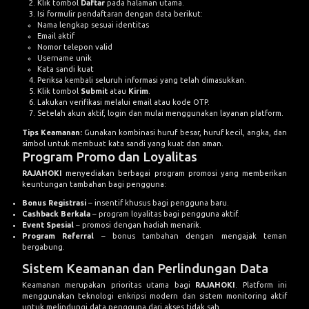
Klik tombol
Daftar
pada halaman utama.
Isi formulir pendaftaran dengan data berikut:
Nama lengkap sesuai identitas
Email aktif
Nomor telepon valid
Username unik
Kata sandi kuat
Periksa kembali seluruh informasi yang telah dimasukkan.
Klik tombol
Submit
atau
Kirim
.
Lakukan verifikasi melalui email atau kode OTP.
Setelah akun aktif, login dan mulai menggunakan layanan platform.
Tips Keamanan:
Gunakan kombinasi huruf besar, huruf kecil, angka, dan
simbol untuk membuat kata sandi yang kuat dan aman.
Program Promo dan Loyalitas
RAJAHOKI
menyediakan berbagai program promosi yang memberikan
keuntungan tambahan bagi pengguna:
Bonus Registrasi
– insentif khusus bagi pengguna baru.
Cashback Berkala
– program loyalitas bagi pengguna aktif.
Event Spesial
– promosi dengan hadiah menarik.
Program Referral
– bonus tambahan dengan mengajak teman
bergabung.
Sistem Keamanan dan Perlindungan Data
Keamanan merupakan prioritas utama bagi
RAJAHOKI
. Platform ini
menggunakan teknologi enkripsi modern dan sistem monitoring aktif
untuk melindungi data pengguna dari akses tidak sah.