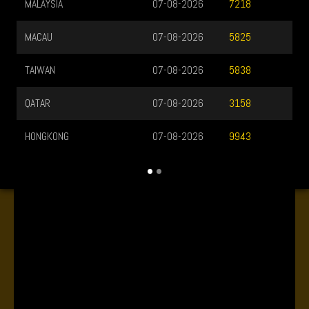
07-08-2026
7218
07-08-2026
5825
07-08-2026
5838
07-08-2026
3158
07-08-2026
9943